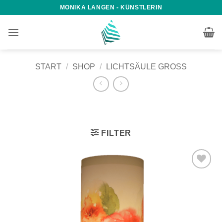
Zum
MONIKA LANGEN - KÜNSTLERIN
Inhalt
springen
START
/
SHOP
/
LICHTSÄULE GROSS
FILTER
Auf die
Wunschliste