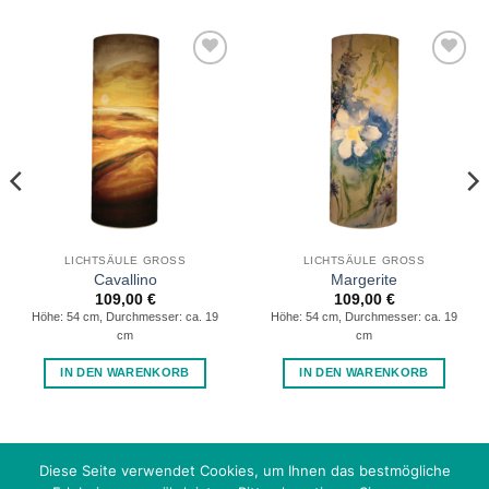
Auf die
Auf die
Wunschliste
Wunschliste
LICHTSÄULE GROSS
LICHTSÄULE GROSS
Cavallino
Margerite
109,00
€
109,00
€
Höhe: 54 cm, Durchmesser: ca. 19
Höhe: 54 cm, Durchmesser: ca. 19
cm
cm
IN DEN WARENKORB
IN DEN WARENKORB
Visa
PayPal
Stripe
MasterCard
Diese Seite verwendet Cookies, um Ihnen das bestmögliche